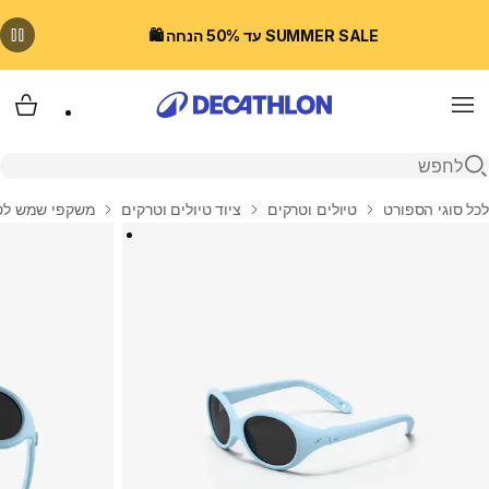
SUMMER SALE עד 50% הנחה 🛍️
Menu
עגלת
פתיחת חיפוש
בית
לכל סוגי הספורט
טיולים וטרקים
ציוד טיולים וטרקים
משקפי שמש לטי