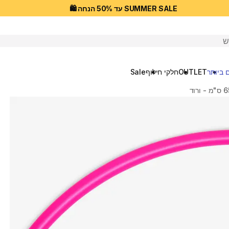
SUMMER SALE עד 50% הנחה 🛍️
יפוש
 ביותר
OUTLET
חלקי חילוף
Sale