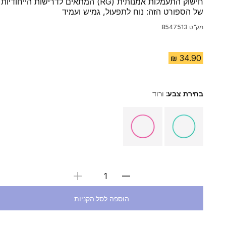
חישוק התעמלות אמנותית (RG) המתאים לדרישות הייחודיות
של הספורט הזה: נוח לתפעול, גמיש ועמיד
מק"ט
8547513
בחירת צבע:
ורוד
Choose a variant
בחירת כמות
הוספה לסל הקניות