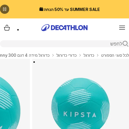
SUMMER SALE עד 50% הנחה 🛍️
Menu
עגלת
פתיחת חיפוש
בית
לכל סוגי הספורט
כדורגל
כדורי כדורגל
כדורגל מידה 4 דגם Sunny 300 - ירוק/לבן