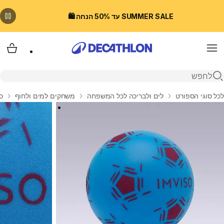
SUMMER SALE עד 50% הנחה 🛍️
Menu
עגלת
פתיחת חיפוש
בית
לכל סוגי הספורט
לים ולבריכה לכל המשפחה
משחקים למים ולחוף
כ