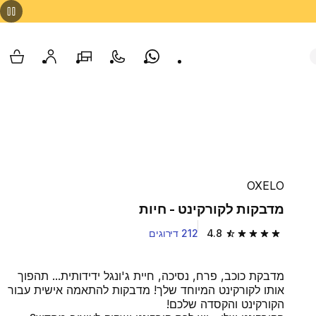
Whatsapp
צור קשר
הסניפים שלנו
החשבון שלי
עגלת
OXELO
מדבקות לקורקינט - חיות
4.8
212 דירוגים
4.8 out of 5 stars from 212 reviews
מדבקת כוכב, פרח, נסיכה, חיית ג'ונגל ידידותית... תהפוך
אותו לקורקינט המיוחד שלך! מדבקות להתאמה אישית עבור
הקורקינט והקסדה שלכם!