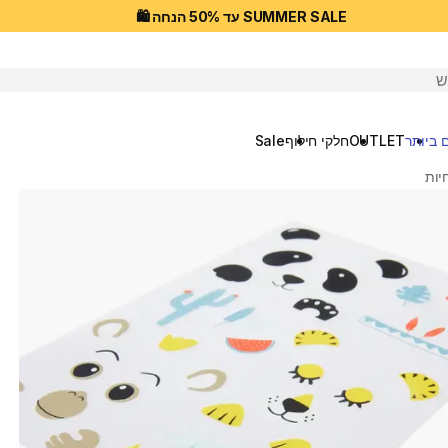
SUMMER SALE עד 50% הנחה 🛍️
יפוש
 ביותר
OUTLET
חלקי חילוף
Sale
יות