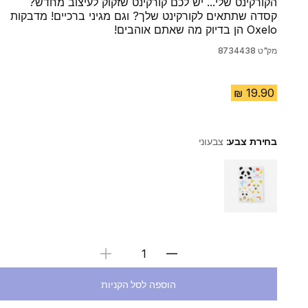
הקורקינט שלי... יש לכם קורקינט שזקוק לעיצוב מחדש?
קסדה שתתאים לקורקינט שלך? וגם מגיני ברכיים! מדבקות
Oxelo הן בדיוק מה שאתם אוהבים!
מק"ט
8734438
בחירת צבע:
צבעוני
Choose a variant
בחירת כמות
הוספה לסל הקניות