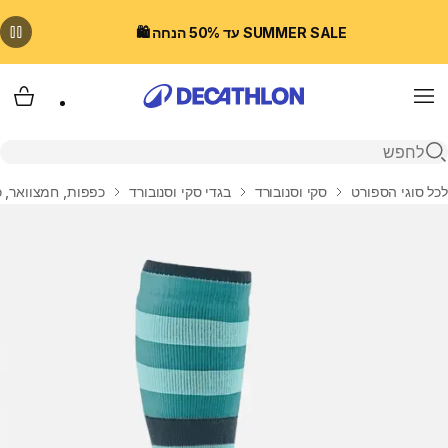
SUMMER SALE עד 50% הנחה 🛍️
Menu
עגלת
פתיחת חיפוש
בית
לכל סוגי הספורט
סקי וסנובורד
בגדי סקי וסנובורד
כפפות, חמצוואר, כ