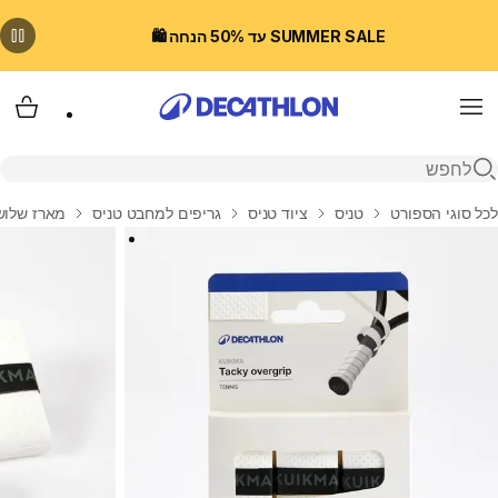
SUMMER SALE עד 50% הנחה 🛍️
Menu
עגלת
פתיחת חיפוש
בית
לכל סוגי הספורט
טניס
ציוד טניס
גריפים למחבט טניס
מארז שלוש