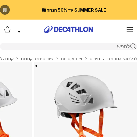
SUMMER SALE עד 50% הנחה 🛍️
Menu
עגלת
פתיחת חיפוש
בית
לכל סוגי הספורט
טיפוס
ציוד וקסדות
ציוד טיפוס וקסדות
קסדה לטיפו