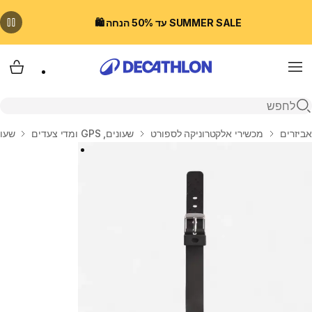
SUMMER SALE עד 50% הנחה 🛍️
Menu
עגלת
פתיחת חיפוש
בית
אביזרים
מכשירי אלקטרוניקה לספורט
שעונים, GPS ומדי צעדים
שעונ