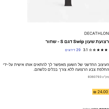
DECATHLON
רצועת שעון Swip דגם S - שחור
3.1
29 דירוגים
3.1 out of 5 stars from 29 reviews
העיצוב החדשני של השעון מאפשר לך להתאים אותו אישית על-ידי
החלפת צבע הרצועה ללא צורך בכלים כלשהם.
מק"ט
8360793
בחירת צבע:
שחור