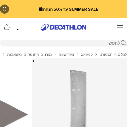
SUMMER SALE עד 50% הנחה 🛍️
Menu
עגלת
פתיחת חיפוש
בית
לכל סוגי הספורט
קמפינג
ציוד שינה
מזרנים מתנפחים ומשאבות
מ