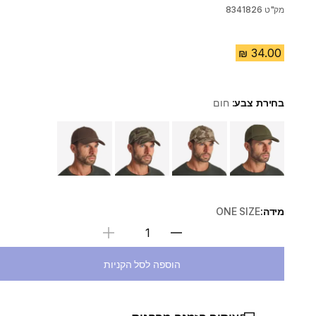
מק"ט
8341826
בחירת צבע:
חום
Choose a variant
מידה:
ONE SIZE
בחירת כמות
הוספה לסל הקניות