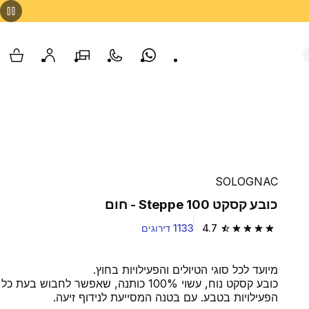
Whatsapp
צור קשר
הסניפים שלנו
החשבון שלי
עגלת
SOLOGNAC
כובע קסקט Steppe 100 - חום
4.7
1133 דירוגים
4.7 out of 5 stars from 1133 reviews
מ‏יועד לכל סוגי הטיולים והפעילויות בחוץ.
כובע קסקט נוח, עשוי 100% כותנה, שאפשר לחבוש בעת כל
הפעילויות בטבע. עם בטנה המסייעת לנידוף זיעה.