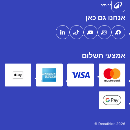
להורדה
אנחנו גם כאן
אמצעי תשלום
pple Pay
American express
Visa
Mastercard
Google Pay
Decathlon 2026 ©