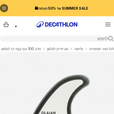
SUMMER SALE עד 50% הנחה 🛍️
Menu
עגלת
פתיחת חיפוש
בית
לכל סוגי הספורט
גלישה
אביזרים לגלשן
חרב 100 עם קצה רך לגלשן קצף - לבן