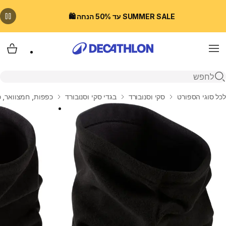
SUMMER SALE עד 50% הנחה 🛍️
Menu
עגלת
פתיחת חיפוש
בית
לכל סוגי הספורט
סקי וסנובורד
בגדי סקי וסנובורד
כפפות, חמצוואר, כ