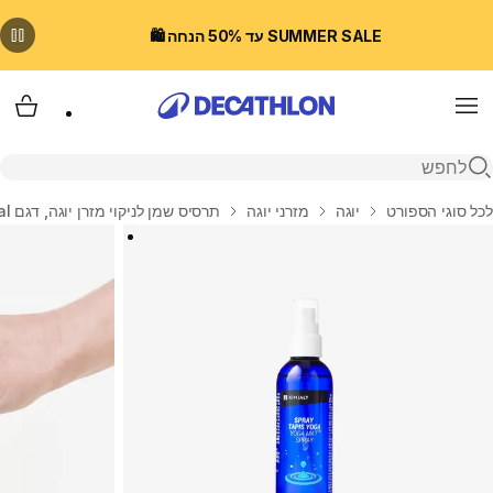
SUMMER SALE עד 50% הנחה 🛍️
Menu
עגלת
פתיחת חיפוש
בית
לכל סוגי הספורט
יוגה
מזרני יוגה
תרסיס שמן לניקוי מזרן יוגה, דגם Essential