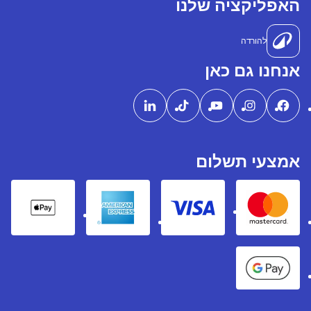
האפליקציה שלנו
להורדה
אנחנו גם כאן
אמצעי תשלום
pple Pay
American express
Visa
Mastercard
Google Pay