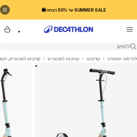
SUMMER SALE עד 50% הנחה 🛍️
Menu
עגלת
פתיחת חיפוש
בית
לכל סוגי הספורט
קורקינט
קורקינט למבוגרים
קורקינט למבוגרים, דגם T7XL - ירו