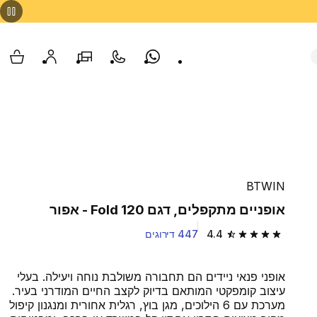
Whatsapp
צור קשר
הסניפים שלנו
החשבון שלי
עגלת
BTWIN
אופניים מתקפלים, דגם Fold 120 - אפור
4.4
447 דירוגים
4.4 out of 5 stars from 447 reviews
אופני פנאי ניידים הם תחבורה משולבת נוחה ויעילה. בעלי
עיצוב קומפקטי המותאם בדיוק לקצב החיים המודרני בעיר.
מערכת עם 6 הילוכים, מגן בוץ, רגלית אחורית ומנגנון קיפול