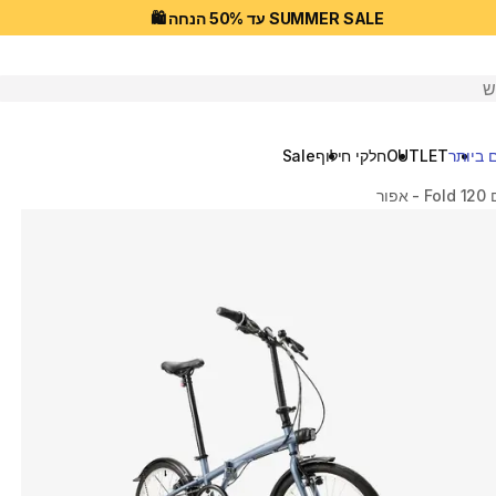
SUMMER SALE עד 50% הנחה 🛍️
יפוש
 ביותר
OUTLET
חלקי חילוף
Sale
ור