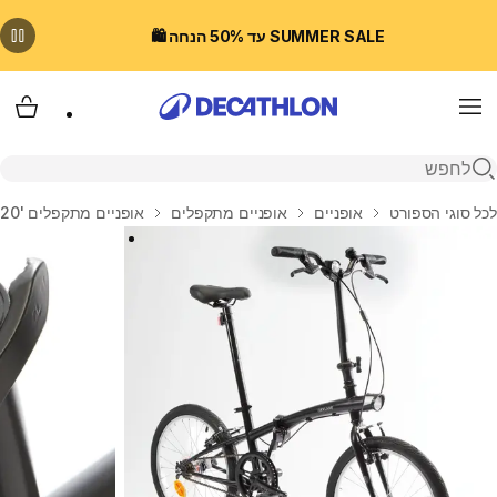
SUMMER SALE עד 50% הנחה 🛍️
Menu
עגלת
פתיחת חיפוש
בית
לכל סוגי הספורט
אופניים
אופניים מתקפלים
אופניים מתקפלים '20 אינץ', דגם Fold 100 - שחור