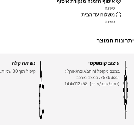
איסוף הזמנה מנקודת איסוף
טעינה
משלוח עד הבית
טעינה
יתרונות המוצר
עיצוב קומפקטי
נשיאה קלה
במצב מקופל (רוחב/גובה/אורך):
קיפול תוך 30 שניות בלבד.
78x66x41. במצב מורכב
(רוחב/גובה/אורך): 144x112x58.