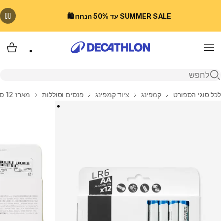
SUMMER SALE עד 50% הנחה 🛍️
Menu
עגלת
פתיחת חיפוש
בית
לכל סוגי הספורט
קמפינג
ציוד קמפינג
פנסים וסוללות
מארז 12 סוללות אלקליין LR06 - ‏AA