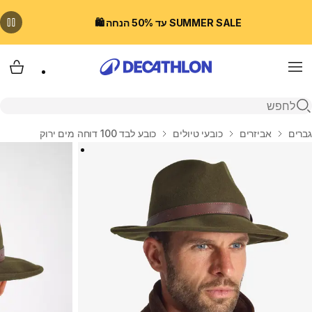
SUMMER SALE עד 50% הנחה 🛍️
Menu
עגלת
פתיחת חיפוש
בית
גברים
אביזרים
כובעי טיולים
כובע לבד 100 דוחה מים ירוק