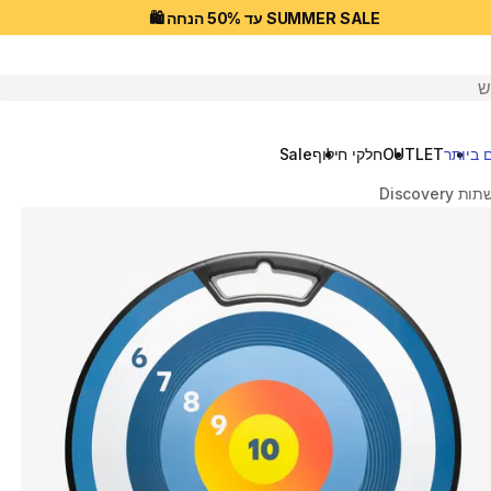
SUMMER SALE עד 50% הנחה 🛍️
יפוש
 ביותר
OUTLET
חלקי חילוף
Sale
Discove