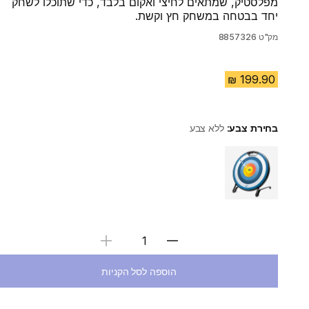
מפלסטיק, שמתאים לחיצי ואקום בלבד, כדי שתוכלו לשחק
יחד בבטחה במשחק חץ וקשת.
מק"ט
8857326
בחירת צבע:
ללא צבע
Choose a variant
בחירת כמות
הוספה לסל הקניות