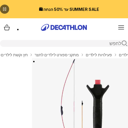
SUMMER SALE עד 50% הנחה 🛍️
Menu
עגלת
פתיחת חיפוש
בית
ילדים
פעילויות לילדים
מתקני ספורט לילדים לחצר
חץ וקשת לילדים- דגם overy Junior