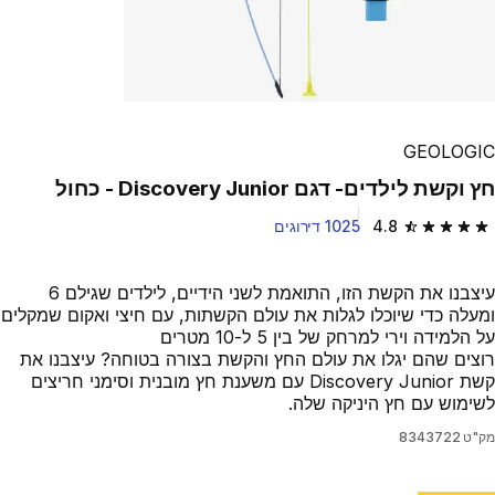
GEOLOGIC
חץ וקשת לילדים- דגם Discovery Junior - כחול
4.8
1025 דירוגים
4.8 out of 5 stars from 1025 reviews
עיצבנו את הקשת הזו, התואמת לשני הידיים, לילדים שגילם 6
ומעלה כדי שיוכלו לגלות את עולם הקשתות, עם חיצי ואקום שמקלים
על הלמידה וירי למרחק של בין 5 ל-10 מטרים
רוצים שהם יגלו את עולם החץ והקשת בצורה בטוחה? עיצבנו את
קשת Discovery Junior עם משענת חץ מובנית וסימני חריצים
לשימוש עם חץ היניקה שלה.
מק"ט
8343722