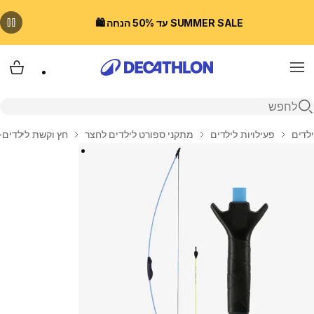
SUMMER SALE עד 50% הנחה 🛍️
Menu
עגלת
פתיחת חיפוש
בית
ילדים
פעילויות לילדים
מתקני ספורט לילדים לחצר
חץ וקשת לילדים- דגם overy Junior