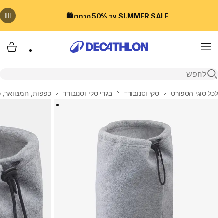
SUMMER SALE עד 50% הנחה 🛍️
Menu
עגלת
פתיחת חיפוש
בית
לכל סוגי הספורט
סקי וסנובורד
בגדי סקי וסנובורד
כפפות, חמצוואר, כ