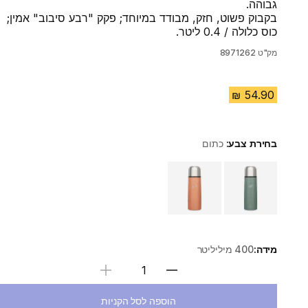
גבוהה.
בקבוק פשוט, חזק, מבודד במיוחד; פקק "רבע סיבוב" אמין;
כוס כלולה / 0.4 ליטר.
מק"ט
8971262
בחירת צבע:
כתום
Choose a variant
מידה:
400 מיליליטר
בחירת כמות
הוספה לסל הקניות