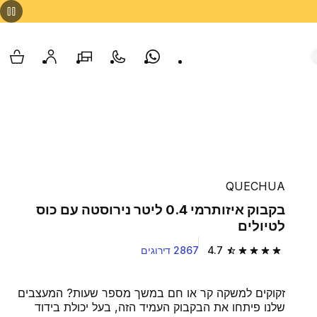
Whatsapp
צור קשר
הסניפים שלנו
החשבון שלי
עגלת
QUECHUA
בקבוק איזותרמי 0.4 ליטר נירוסטה עם כוס
לטיולים
4.7
2867 דירוגים
4.7 out of 5 stars from 2867 reviews
זקוקים למשקה קר או חם במשך מספר שעות? המעצבים
שלנו פיתחו את הבקבוק העמיד הזה, בעל יכולת בידוד