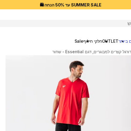
SUMMER SALE עד 50% הנחה 🛍️
יפוש
 ביותר
OUTLET
חלקי חילוף
Sale
ל קצרים למבוגרים, דגם Essential - שחור