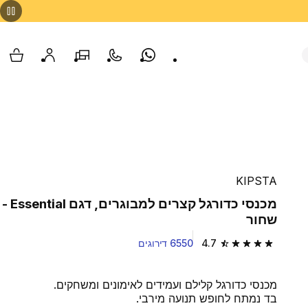
Whatsapp
צור קשר
הסניפים שלנו
החשבון שלי
עגלת
KIPSTA
מכנסי כדורגל קצרים למבוגרים, דגם Essential -
שחור
4.7
6550 דירוגים
4.7 out of 5 stars from 6550 reviews
מכנסי כדורגל קלילם ועמידים לאימונים ומשחקים.
בד נמתח לחופש תנועה מירבי.