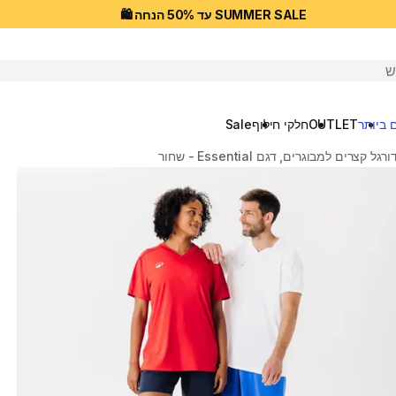
SUMMER SALE עד 50% הנחה 🛍️
יפוש
 ביותר
OUTLET
חלקי חילוף
Sale
ל קצרים למבוגרים, דגם Essential - שחור