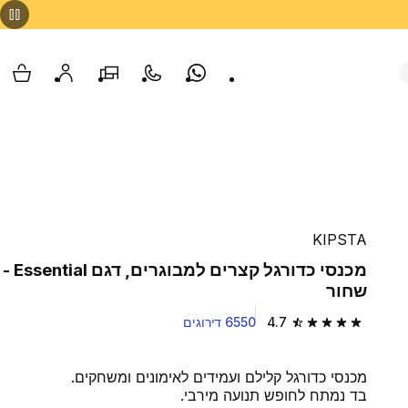
Whatsapp
צור קשר
הסניפים שלנו
החשבון שלי
עגלת
KIPSTA
מכנסי כדורגל קצרים למבוגרים, דגם Essential -
שחור
4.7
6550 דירוגים
4.7 out of 5 stars from 6550 reviews
מכנסי כדורגל קלילם ועמידים לאימונים ומשחקים.
בד נמתח לחופש תנועה מירבי.