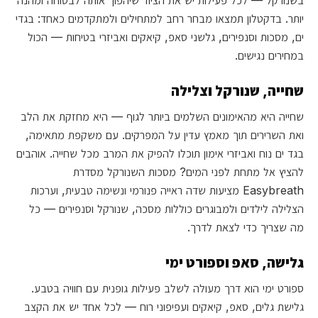
יותר. בדקטלון תמצאו מבחר רחב למתחילים ולמתקדמים כאחד: בגדי
ים, מסכות וסנפירים, גלשני סאפ, קיאקים ואביזרי בטיחות — הכול
במחירים נגישים.
שחייה, שנורקל וצלילה
שחייה היא מהאימונים השלמים ביותר לגוף — היא מחזקת את הלב
ואת השרירים תוך מאמץ עדין על המפרקים. עם משקפת מתאימה,
בגד ים נוח ואביזרי אימון תוכלו להפיק את המרב מכל שחייה. אוהבים
להציץ אל מתחת לפני המים? מסכות השנורקל מסדרת
Easybreath מציעות שדה ראייה פנורמי ונשימה טבעית, וערכות
הצלילה לילדים ולמבוגרים כוללות מסכה, שנורקל וסנפירים — כל
מה שצריך כדי לצאת לדרך.
גלישה, סאפ וספורט ימי
ספורט ימי הוא דרך מעולה לשלב פעילות גופנית עם חוויה בטבע.
גלישת גלים, סאפ, קיאקים ועפיפוני רוח — לכל אחד יש את הקצב