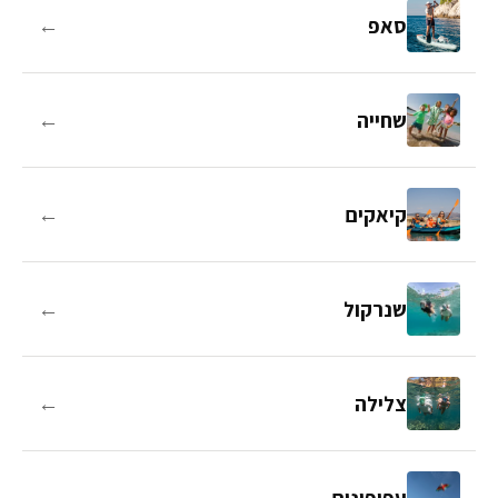
←
סאפ
←
שחייה
←
קיאקים
←
שנרקול
←
צלילה
←