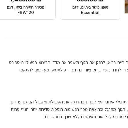
אופני כושר ביתיים, דגם
מכשיר חתירה ביתי, דגם
FRW120
Essential
חיים בריא, לחזק את הגוף ולשפר את מדדי הביצוע בפעילויות ספורט
ן בבית יש לנו ציוד לחדר כושר ביתי, ציוד יוגה ו ציוד פילאטיס. מעדיפים להתאמן
תרגילי אירובי היא לבנות בהדרגה את הסיבולת ומקביל הם גם עוזרים
הגוף מתרגל וכתוצאה מכך הנשימות הופכות סדירות יותר והגוף פחות
 ספורט לכל סוגי האימונים ללא צורך במכשירים.