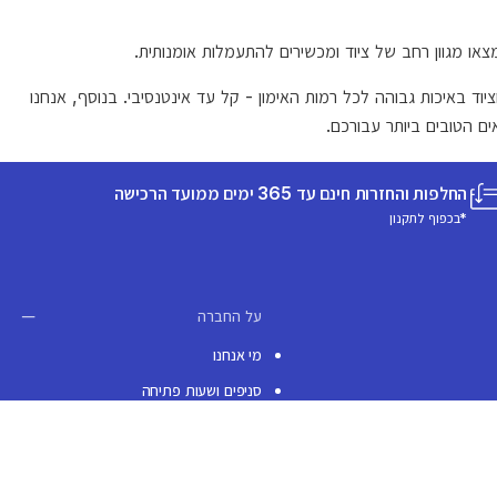
או מגוון רחב של ציוד ומכשירים להתעמלות אומנותית.
וד באיכות גבוהה לכל רמות האימון - קל עד אינטנסיבי. בנוסף, אנחנו
ם הטובים ביותר עבורכם.
החלפות והחזרות חינם עד 365 ימים ממועד הרכישה
*בכפוף לתקנון
על החברה
מי אנחנו
סניפים ושעות פתיחה
בלוג
עיצוב אקולוגי
מוצרים מחודשים