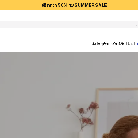
SUMMER SALE עד 50% הנחה 🛍️
פוש
ר
OUTLET
חלקי חילוף
Sale