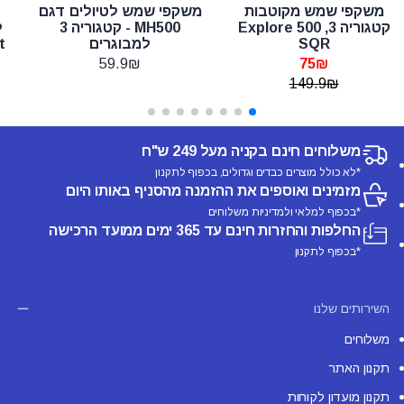
משקפי שמש מקוטבות
משקפי שמש לטיולים דגם
קטגוריה 3, Explore 500
MH500 - קטגוריה 3
ל
SQR
למבוגרים
59.9₪
75₪
149.9₪
משלוחים חינם בקניה מעל 249 ש"ח
*לא כולל מוצרים כבדים וגדולים, בכפוף לתקנון
מזמינים ואוספים את ההזמנה מהסניף באותו היום
*בכפוף למלאי ולמדיניות משלוחים
החלפות והחזרות חינם עד 365 ימים ממועד הרכישה
*בכפוף לתקנון
השירותים שלנו
משלוחים
תקנון האתר
תקנון מועדון לקוחות