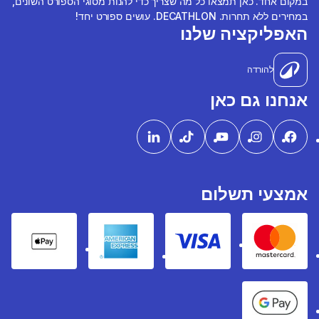
במקום אחד. כאן תמצאו כל מה שצריך כדי להנות מסוגי הספורט השונים,
במחירים ללא תחרות. DECATHLON. עושים ספורט יחד!
האפליקציה שלנו
להורדה
אנחנו גם כאן
אמצעי תשלום
pple Pay
American express
Visa
Mastercard
Google Pay