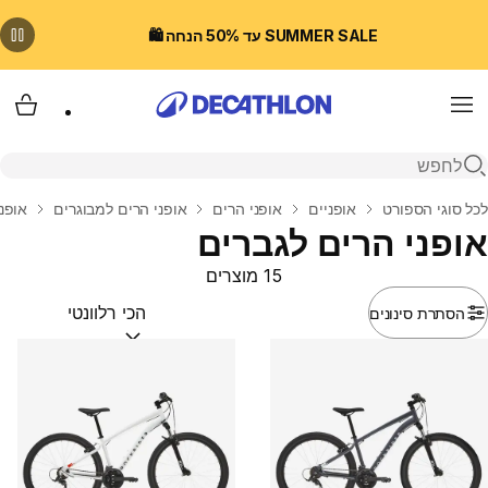
SUMMER SALE עד 50% הנחה 🛍️
Menu
עגלת
פתיחת חיפוש
בית
לכל סוגי הספורט
אופניים
אופני הרים
אופני הרים למבוגרים
אופנ
אופני הרים לגברים
15 מוצרים
הסתרת סינונים
מיין לפי:
(optional)