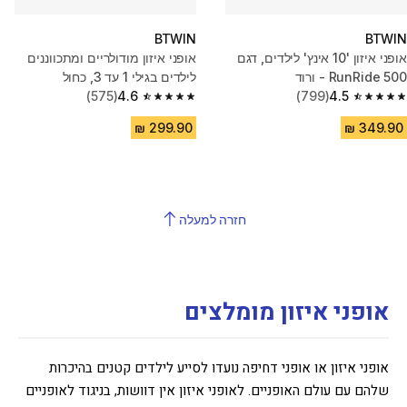
BTWIN
BTWIN
אופני איזון '10 אינץ' לילדים, דגם
אופני איזון מודולריים ומתכווננים
RunRide 500 - ורוד
לילדים בגילי 1 עד 3, כחול
(575)
4.6
(799)
4.5
4.6 out of 5 stars from 575 reviews
4.5 out of 5 stars from 799 reviews
חזרה למעלה
אופני איזון מומלצים
אופני איזון או אופני דחיפה נועדו לסייע לילדים קטנים בהיכרות
שלהם עם עולם האופניים. לאופני איזון אין דוושות, בניגוד לאופניים