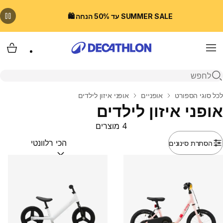
SUMMER SALE עד 50% הנחה 🛍️
Menu
עגלת
פתיחת חיפוש
בית
לכל סוגי הספורט
אופניים
אופני איזון לילדים
אופני איזון לילדים
4 מוצרים
הסתרת סינונים
מיין לפי:
(optional)