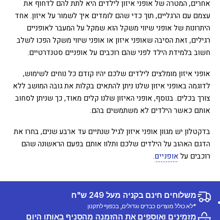
אחרים, המטרה של אופני איזון לילדים היא לתת להם לדחוף את
עצמם עם הרגליים, תוך כדי שהם לומדים איך לשמור על איזון. אחד
היתרונות של אופני שיווי משקל הוא שמקל על המעבר לאופניים
רגילים, זאת הסיבה שאופני איזון או אופני שיווי משקל הפכו לשלב
חשוב בלמידת הילד לפני שהם רוכבים על אופניים סטנדרטיים.
אופני איזון מומלצים לילדים שלכם יהיו קודם כל נוחים לשימוש,
לדוגמה באופני איזון שלנו ניתן להתאים בקלות את גובה המושב ללא
צורך בכלים. בנוסף, אופני האיזון שלנו קלים מאוד, כך שניתן לסחוב
אותם כאשר הילדים לא משתמשים בהם.
בדקטלון יש מגוון אופני איזון לגיל שנתיים עד ארבע שנים, בחרו את
הדגם האהוב על הילדים שלכם ותלוו אותם בפעם הראשונה שהם
רוכבים על
אופניים
.
משלוחים חינם בקניה מעל 249 ש"ח
*לא כולל מוצרים כבדים וגדולים, בכפוף לתקנון
מזמינים ואוספים את ההזמנה מהסניף באותו היום