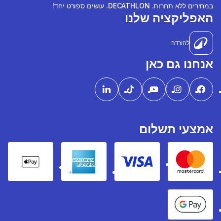
במחירים ללא תחרות. DECATHLON. עושים ספורט יחד!
האפליקציה שלנו
להורדה
אנחנו גם כאן
אמצעי תשלום
pple Pay
American express
Visa
Mastercard
Google Pay