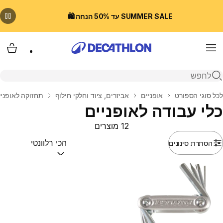
SUMMER SALE עד 50% הנחה 🛍️
Menu
עגלת
פתיחת חיפוש
בית
לכל סוגי הספורט
אופניים
אביזרים, ציוד וחלקי חילוף
תחזוקה לאופניי
כלי עבודה לאופניים
12 מוצרים
הסתרת סינונים
מיין לפי:
(optional)