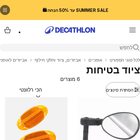
SUMMER SALE עד 50% הנחה 🛍️
Menu
עגלת
פתיחת חיפוש
בית
לכל סוגי הספורט
אופניים
אביזרים, ציוד וחלקי חילוף
אביזרים לאופני
ציוד בטיחות
6 מוצרים
הסתרת סינונים
מיין לפי:
(optional)