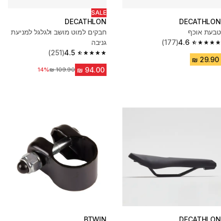
SALE
DECATHLON
DECATHLON
טבעת אוכף
חבקים למוט מושב ולגלגל למניעת
4.6
(177)
גניבה
4.6 out of 5 stars from 177 reviews
(251)
4.5
4.5 out of 5 stars from 251 reviews
מחיר לפני הנחה
14%
BTWIN
DECATHLON