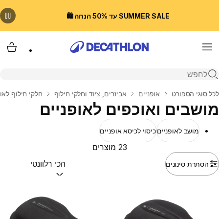
SUMMER SALE עד 50% הנחה 🛍️
Menu
עגלת
פתיחת חיפוש
בית
לכל סוגי הספורט
אופניים
אביזרים, ציוד וחלקי חילוף
חלקי חילוף לאו
מושבים ואוכפים לאופניים
מושב לאופניים
כיסוי לכיסא אופניים
23 מוצרים
הסתרת סינונים
מיין לפי:
(optional)