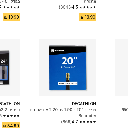
Presta
בגודל ''X1.2/1.5 48
7
(3645)
4.5
4.7 out of 5 stars from 555 reviews
4.5 out of 5 stars from 3645 reviews
ECATHLON
DECATHLON
פנימית "20 - 1.90 עד 2.20 עם שסתום
פנימית Schrader 24x1.7/2.2
6
Schrader
4.6 out of 5 stars from 102 reviews
(869)
4.7
4.7 out of 5 stars from 869 reviews