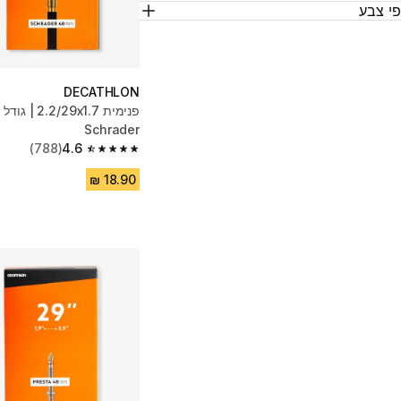
י צבע
DECATHLON
Schrader
(788)
4.6
4.6 out of 5 stars from 788 reviews