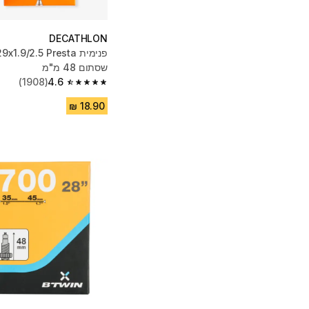
DECATHLON
שסתום 48 מ"מ
(1908)
4.6
4.6 out of 5 stars from 1908 reviews