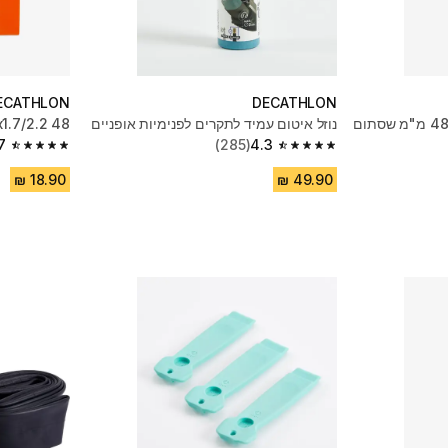
ECATHLON
DECATHLON
פנימית 29x1.7/‏2.2 | גודל 48 מ"מ שסתום
נוזל איטום עמיד לתקרים לפנימיות אופניים
26x1.7/2.2 48 פנימית chrader
7
(285)
4.3
4.7 out of 5 stars from 4120 reviews
4.3 out of 5 stars from 285 reviews