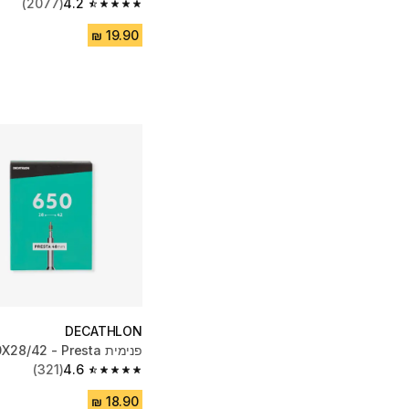
(2077)
4.2
4.2 out of 5 stars from 2077 reviews
DECATHLON
פנימית 650X28/42 - Presta
(321)
4.6
4.6 out of 5 stars from 321 reviews