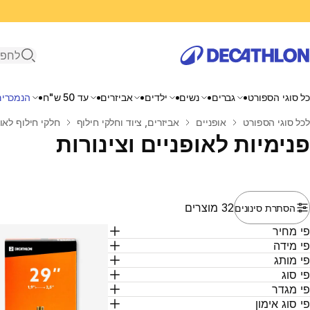
פתיחת ח
כל סוגי הספורט
גברים
נשים
ילדים
אביזרים
עד 50 ש"ח
הנמכרים
בית
לכל סוגי הספורט
אופניים
אביזרים, ציוד וחלקי חילוף
חלקי חילוף לאו
פנימיות לאופניים וצינורות
32 מוצרים
הסתרת סינונים
י מחיר
י מידה
י מותג
י סוג
י מגדר
י סוג אימון