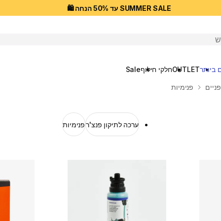
SUMMER SALE עד 50% הנחה 🛍️
יפוש
 ביותר
OUTLET
חלקי חילוף
Sale
פניים
פנימיות
ערכה לתיקון פנצ'ר
פנימיות