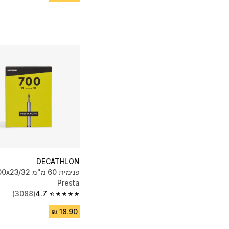
DECATHLON
Presta
(3088)
4.7
4.7 out of 5 stars from 3088 reviews