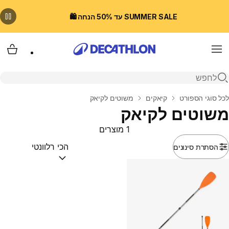
SUMMER SALE עד 50% הנחה 🛍️
Menu
עגלת
פתיחת חיפוש
בית
לכל סוגי הספורט
קיאקים
משוטים לקיאק
משוטים לקיאק
1 מוצרים
הסתרת סינונים
מיין לפי:
(optional)