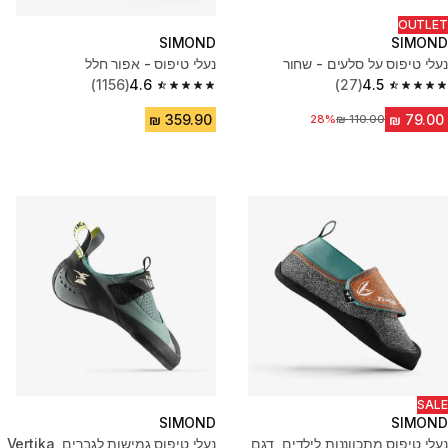
OUTLET
SIMOND
SIMOND
נעלי טיפוס על סלעים - שחור
נעלי טיפוס - אפור חלל
(1156)
4.6
(27)
4.5
4.6 out of 5 stars from 1156 reviews
4.5 out of 5 stars from 27 reviews
מחיר לפני הנחה
28%
SALE
SIMOND
SIMOND
נעלי טיפוס מתכווננות לילדים, דגם
נעלי טיפוס גמישות לגברים, Vertika