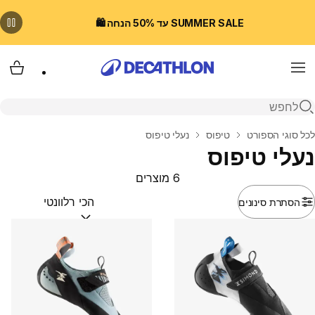
SUMMER SALE עד 50% הנחה 🛍️
Menu
עגלת
פתיחת חיפוש
בית
לכל סוגי הספורט
טיפוס
נעלי טיפוס
נעלי טיפוס
6 מוצרים
הסתרת סינונים
מיין לפי:
(optional)