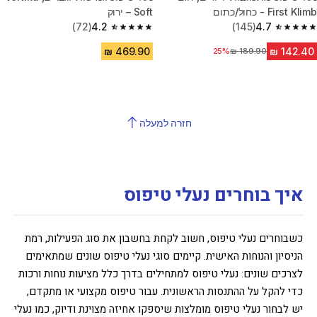
First Klimb - כחול/כתום
Soft – ירוק
(72)
4.2
(145)
4.7
4.2 out of 5 stars from 72 reviews
4.7 out of 5 stars from 145 reviews
מחיר לפני הנחה
25%
חזרה למעלה
איך בוחרים נעלי טיפוס
כשבוחרים נעלי טיפוס, חשוב לקחת בחשבון את סוג הפעילות, רמת
הניסיון והנוחות האישית. קיימים סוגי נעלי טיפוס שונים שמתאימים
לצרכים שונים: נעלי טיפוס למתחילים בדרך כלל מציעות נוחות ורכות
כדי להקל על ההתנסות הראשונית. עבור טיפוס מקצועי או מתקדם,
יש לבחור נעלי טיפוס מומלצות שיספקו אחיזה מצוינת ודיוק, כמו נעלי