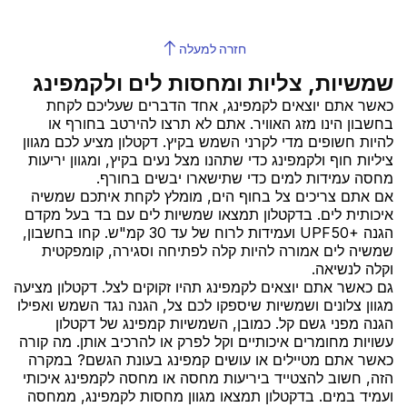
חזרה למעלה
שמשיות, צליות ומחסות לים ולקמפינג
כאשר אתם יוצאים לקמפינג, אחד הדברים שעליכם לקחת
בחשבון הינו מזג האוויר. אתם לא תרצו להירטב בחורף או
להיות חשופים מדי לקרני השמש בקיץ. דקטלון מציע לכם מגוון
ציליות חוף ולקמפינג כדי שתהנו מצל נעים בקיץ, ומגוון יריעות
מחסה עמידות למים כדי שתישארו יבשים בחורף.
אם אתם צריכים צל בחוף הים, מומלץ לקחת איתכם שמשיה
איכותית לים. בדקטלון תמצאו שמשיות לים עם בד בעל מקדם
הגנה ‎UPF50+‎ ועמידות לרוח של עד 30 קמ"ש. קחו בחשבון,
שמשיה לים אמורה להיות קלה לפתיחה וסגירה, קומפקטית
וקלה לנשיאה.
גם כאשר אתם יוצאים לקמפינג תהיו זקוקים לצל. דקטלון מציעה
מגוון צלונים ושמשיות שיספקו לכם צל, הגנה נגד השמש ואפילו
הגנה מפני גשם קל. כמובן, השמשיות קמפינג של דקטלון
עשויות מחומרים איכותיים וקל לפרק או להרכיב אותן. מה קורה
כאשר אתם מטיילים או עושים קמפינג בעונת הגשם? במקרה
הזה, חשוב להצטייד ביריעות מחסה או מחסה לקמפינג איכותי
ועמיד במים. בדקטלון תמצאו מגוון מחסות לקמפינג, ממחסה