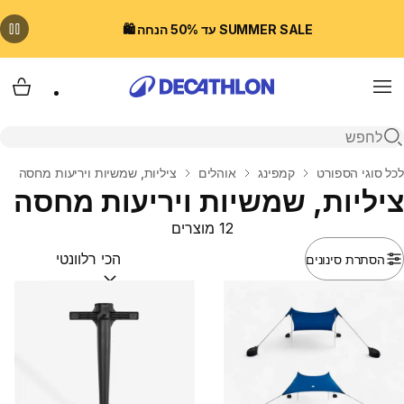
SUMMER SALE עד 50% הנחה 🛍️
Menu
עגלת
פתיחת חיפוש
בית
לכל סוגי הספורט
קמפינג
אוהלים
ציליות, שמשיות ויריעות מחסה
ציליות, שמשיות ויריעות מחסה
12 מוצרים
הסתרת סינונים
מיין לפי:
(optional)