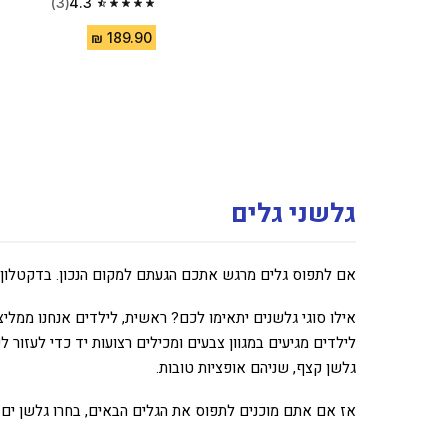
(3)
4.3
4.3 out of 5 stars from 3 reviews
גלשני גלים
אם לתפוס גלים מרגש אתכם הגעתם למקום הנכון. בדקטלון י
אילו סוגי גלשנים יתאימו לכם? ראשית, לילדים אנחנו ממליצ
לילדים מגיעים במגוון צבעים ומכילים רצועות יד כדי לעזור 
גלשן קצף, שניהם אופציות טובות.
אז אם אתם מוכנים לתפוס את הגלים הבאים, בחרו גלשן ים ה