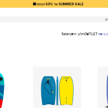
SUMMER SALE עד 50% הנחה 🛍️
יפוש
 ביותר
OUTLET
חלקי חילוף
Sale