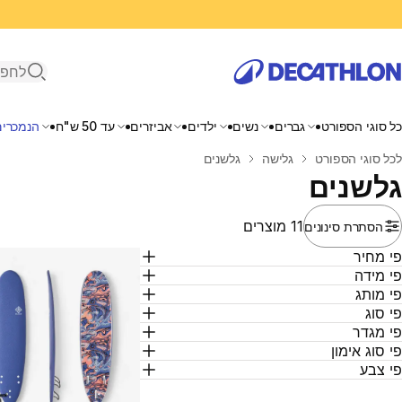
פתיחת ח
כל סוגי הספורט
גברים
נשים
ילדים
אביזרים
עד 50 ש"ח
הנמכרים
בית
לכל סוגי הספורט
גלישה
גלשנים
גלשנים
11 מוצרים
הסתרת סינונים
י מחיר
י מידה
י מותג
י סוג
י מגדר
י סוג אימון
י צבע