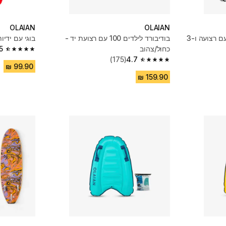
OLAIAN
OLAIAN
גלשן סופט 7'8'‎‎, דגם 500 עם רצועה ו-3
בודיבורד לילדים 100 עם רצועת יד -
בוגי עם ידיות
כחול/צהוב
5
4.5 out of 5 stars from 398 reviews
(175)
4.7
4.7 out of 5 stars from 175 reviews