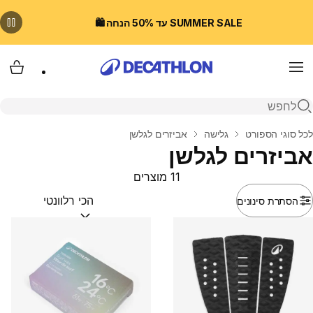
SUMMER SALE עד 50% הנחה 🛍️
Menu
עגלת
פתיחת חיפוש
בית
לכל סוגי הספורט
גלישה
אביזרים לגלשן
אביזרים לגלשן
11 מוצרים
הסתרת סינונים
מיין לפי:
(optional)