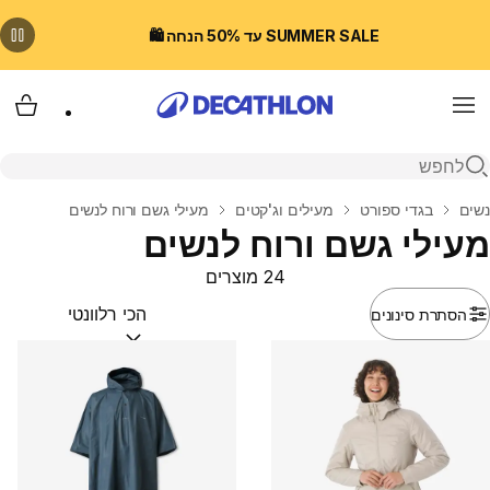
SUMMER SALE עד 50% הנחה 🛍️
Menu
עגלת
פתיחת חיפוש
בית
נשים
בגדי ספורט
מעילים וג'קטים
מעילי גשם ורוח לנשים
מעילי גשם ורוח לנשים
24 מוצרים
הסתרת סינונים
מיין לפי:
(optional)