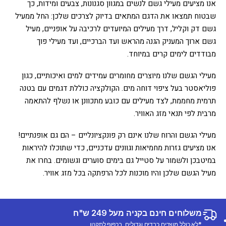
אנו מציעים מעילי גשם לנשים במגוון סגנונות, צבעים ומידות, כך
שבטוח תמצאו את הדגם המתאים בדיוק לצרכים שלכן: החל ממעיל
גשם דק וקליל, דרך מעילים המיועדים לרכיבה על אופניים, מעיל
גשם ארוך המעניק הגנה מהראש ועד הברכיים, ועד מעילי פוך
מבודדים לימים קרים במיוחד.
מעילי הגשם שלנו מיוצרים מחומרים עמידים למים ואיכותיים, כגון
פוליאסטר בעל ציפוי דוחה מים. הקולקציה כוללת דגמים עם בטנה
תרמית מחממת, לצד מעילים עם כובע מתכוונן או נשלף להתאמה
מרבית לפי תנאי מזג האוויר.
מעילי הגשם והרוח שלנו אינם רק פונקציונליים – הם גם אופנתיים!
אנו מציעים גזרות מחמיאות וגוונים עדכניים, כדי שתוכלו להיראות
במיטבכן ולשמור על סטייל גם בימים סוערים וגשומים. בחרו את
מעיל הגשם שלכן והיו מוכנות לכל הרפתקה בכל מזג אוויר.
משלוחים חינם בקניה מעל 249 ש"ח
*לא כולל מוצרים כבדים וגדולים, בכפוף לתקנון