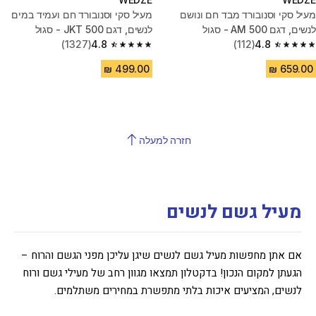
מעיל סקי וסנובורד מבד חם ונושם
מעיל סקי וסנובורד חם ועמיד במים
לנשים, דגם 500 AM - סגול
לנשים, דגם JKT 500 - סגול
(1327)
4.8
(112)
4.8
4.8 out of 5 stars from 1327 reviews
4.8 out of 5 stars from 112 reviews
חזרה למעלה
מעיל גשם לנשים
אם אתן מחפשות מעיל גשם לנשים שיגן עליכן מפני הגשם והרוח –
הגעתן למקום הנכון! בדקטלון תמצאו מגוון רחב של מעילי גשם ורוח
לנשים, המציעים איכות בלתי מתפשרת במחירים משתלמים.