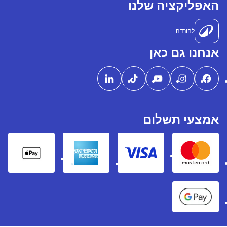
האפליקציה שלנו
להורדה
אנחנו גם כאן
אמצעי תשלום
pple Pay
American express
Visa
Mastercard
Google Pay