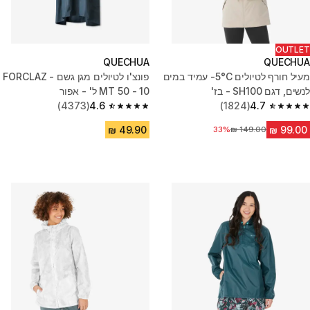
OUTLET
QUECHUA
QUECHUA
מעיל חורף לטיולים 5°C- עמיד במים
פונצ'ו לטיולים מגן גשם - FORCLAZ
לנשים, דגם SH100 - בז'
MT 50 - 10 ל' - אפור
(4373)
4.6
(1824)
4.7
4.6 out of 5 stars from 4373 reviews
4.7 out of 5 stars from 1824 reviews
מחיר לפני הנחה
33%