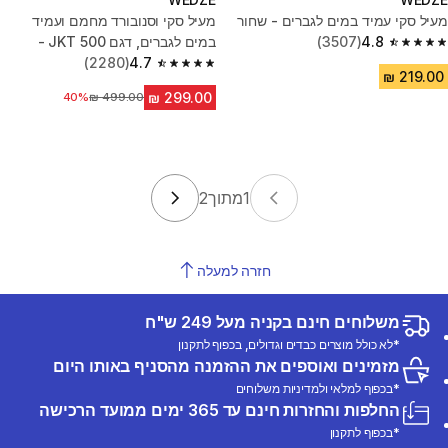
מעיל סקי עמיד במים לגברים - שחור
מעיל סקי וסנובורד מחמם ועמיד
4.8
(3507)
במים לגברים, דגם JKT 500 -
4.8 out of 5 stars from 3507 reviews
כחול/שחור
4.7
(2280)
4.7 out of 5 stars from 2280 reviews
מחיר לפני הנחה
40%
1
מתוך
2
חזרה למעלה
משלוחים חינם בקניה מעל 249 ש"ח
*לא כולל מוצרים כבדים וגדולים, בכפוף לתקנון
מזמינים ואוספים את ההזמנה מהסניף באותו היום
*בכפוף למלאי ולמדיניות משלוחים
החלפות והחזרות חינם עד 365 ימים ממועד הרכישה
*בכפוף לתקנון