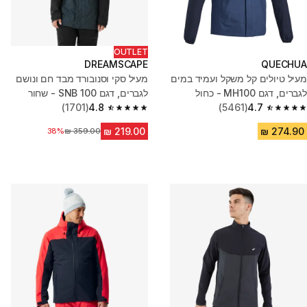
OUTLET
DREAMSCAPE
QUECHUA
מעיל טיולים קל משקל ועמיד במים
מעיל סקי וסנובורד מבד חם ונושם
לגברים, דגם MH100 - כחול
לגברים, דגם SNB 100 - שחור
(1701)
4.8
(5461)
4.7
4.8 out of 5 stars from 1701 reviews
4.7 out of 5 stars from 5461 reviews
מחיר לפני הנחה
38%