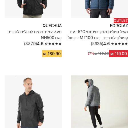
OUTLET
QUECHUA
FORCLAZ
מעיל טיולים מפוך סינתטי 5°C- עם
מעיל עמיד במים לטיולים לגברים
קפוצ'ון לגברים , דגם MT100 - כחול
דגם NH500
(3879)
4.6
(5935)
4.6
4.6 out of 5 stars from 3879 reviews
4.6 out of 5 stars from 5935 reviews
מחיר לפני הנחה
37%