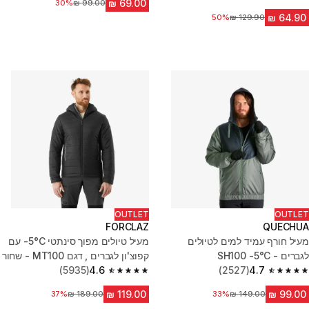
4.6 out of 5 stars from 2868 reviews
30%
מחיר לפני הנחה
מחיר לפני הנחה
50%
OUTLET
OUTLET
FORCLAZ
QUECHUA
מעיל חורף עמיד למים לטיולים
מעיל טיולים מפוך סינתטי 5°C- עם
לגברים - SH100 -5°C
קפוצ'ון לגברים , דגם MT100 - שחור
(5935)
4.6
(2527)
4.7
4.6 out of 5 stars from 5935 reviews
4.7 out of 5 stars from 2527 reviews
מחיר לפני הנחה
33%
מחיר לפני הנחה
37%