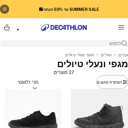
SUMMER SALE עד 50% הנחה 🛍️
Menu
עגלת
פתיחת חיפוש
בית
גברים
נעליים
מגפי ונעלי טיולים
מגפי ונעלי טיולים
27 מוצרים
הסתרת סינונים
מיין לפי:
(optional)