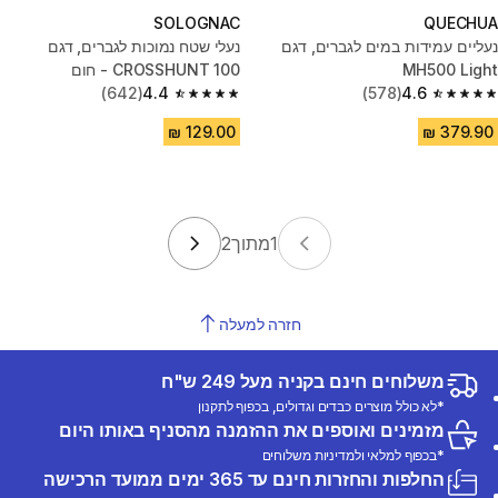
SOLOGNAC
QUECHUA
נעליים עמידות במים לגברים, דגם
נעלי שטח נמוכות לגברים, דגם
MH500 Light
CROSSHUNT 100 - חום
(642)
4.4
(578)
4.6
4.4 out of 5 stars from 642 reviews
4.6 out of 5 stars from 578 reviews
1
מתוך
2
חזרה למעלה
משלוחים חינם בקניה מעל 249 ש"ח
*לא כולל מוצרים כבדים וגדולים, בכפוף לתקנון
מזמינים ואוספים את ההזמנה מהסניף באותו היום
*בכפוף למלאי ולמדיניות משלוחים
החלפות והחזרות חינם עד 365 ימים ממועד הרכישה