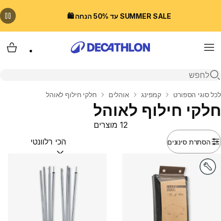
SUMMER SALE עד 50% הנחה 🛍️
Menu
עגלת
פתיחת חיפוש
בית
לכל סוגי הספורט
קמפינג
אוהלים
חלקי חילוף לאוהל
חלקי חילוף לאוהל
12 מוצרים
הסתרת סינונים
מיין לפי:
(optional)