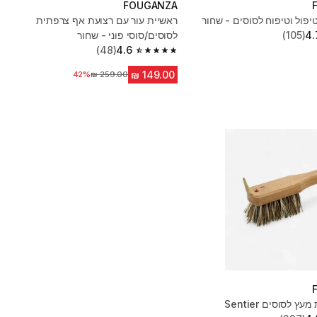
FOUGANZA
יפול וטיפוח לסוסים - שחור
ראשיית עור עם רצועת אף צרפתית
4.
(105)
לסוסים/סוסי פוני - שחור
(48)
4.6
4.6 out of 5 stars from 48 reviews
מחיר לפני הנחה
42%
 לסוסים Sentier