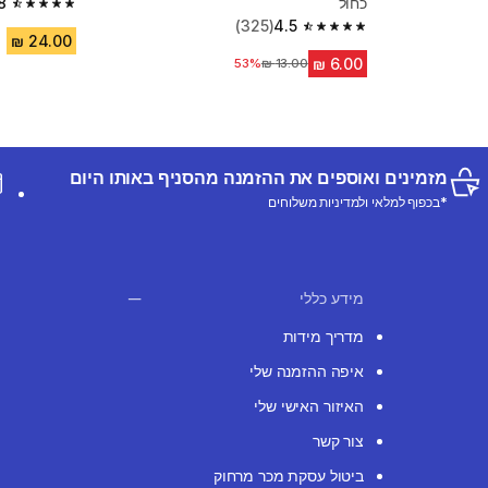
כחול
8
4.8 out of 5 stars from 227 reviews
(325)
4.5
4.5 out of 5 stars from 325 reviews
53%
מחיר לפני הנחה
מזמינים ואוספים את ההזמנה מהסניף באותו היום
*בכפוף למלאי ולמדיניות משלוחים
מידע כללי
מדריך מידות
איפה ההזמנה שלי
האיזור האישי שלי
צור קשר
ביטול עסקת מכר מרחוק