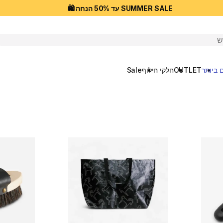
SUMMER SALE עד 50% הנחה 🛍️
יפוש
 ביותר
OUTLET
חלקי חילוף
Sale