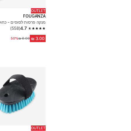
OUTLET
FOUGANZA
מנקה פרסות לסוסים - כחול
(558)
4.7
4.7 out of 5 stars from 558 reviews
50%
מחיר לפני הנחה
OUTLET