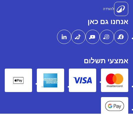
להורדה
אנחנו גם כאן
אמצעי תשלום
pple Pay
American express
Visa
Mastercard
Google Pay
Decathlon 2026 ©