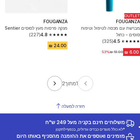
OUTLET
FOUGANZA
FOUGANZA
מברשת עם מכסה לטיפול וטיפוח
מנקה פרסות מעץ לסוסים Sentier
סוסים - כחול
4.8
(227)
4.8 out of 5 stars from 227 reviews
(325)
4.5
4.5 out of 5 stars from 325 reviews
53%
מחיר לפני הנחה
1
מתוך
2
חזרה למעלה
משלוחים חינם בקניה מעל 249 ש"ח
*לא כולל מוצרים כבדים וגדולים, בכפוף לתקנון
מזמינים ואוספים את ההזמנה מהסניף באותו היום