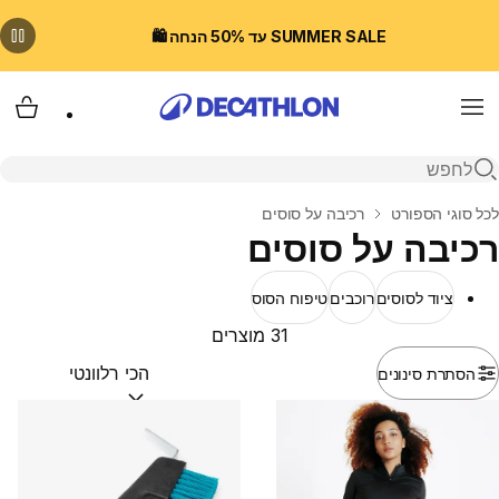
SUMMER SALE עד 50% הנחה 🛍️
Menu
עגלת
פתיחת חיפוש
בית
לכל סוגי הספורט
רכיבה על סוסים
רכיבה על סוסים
ציוד לסוסים
רוכבים
טיפוח הסוס
31 מוצרים
הסתרת סינונים
מיין לפי:
(optional)