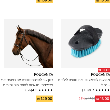
OUTLET
FOUGANZA
FOUGANZA
מברשת לטיפול וטיפוח סוסים לילדים
רסן עור לרכיבת סוסים עם רצועת אף
- כחול
צרפתית ומושכות לסוסי פוני וסוסים
4.7
(73)
רגילים דגם 100
4.5
(66)
4.5 out of 5 stars from 66 reviews
4.7 out of 5 stars from 73 reviews
23%
מחיר לפני הנחה