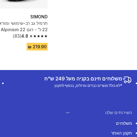
SIMOND
תרמיל גב רב-שימושי ומודול
22 ל' - דגם Alpinism 22 - שחור
(83)
4.8
4.8 out of 5 stars from 83 reviews
משלוחים חינם בקניה מעל 249 ש"ח
*לא כולל מוצרים כבדים וגדולים, בכפוף לתקנון
השירותים שלנו
משלוחים
תקנון האתר