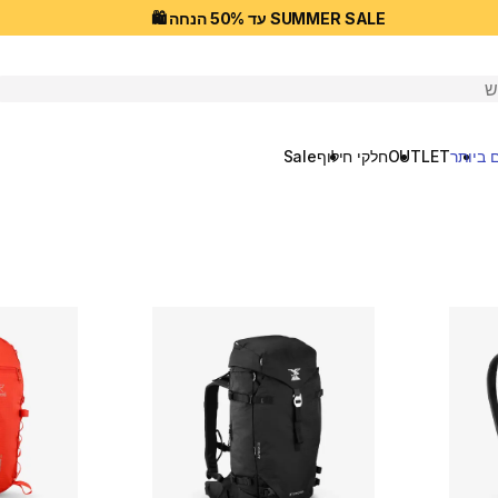
SUMMER SALE עד 50% הנחה 🛍️
יפוש
 ביותר
OUTLET
חלקי חילוף
Sale