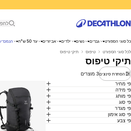
פתיחת ח
כל סוגי הספורט
גברים
נשים
ילדים
אביזרים
עד 50 ש"ח
הנמכרים
בית
לכל סוגי הספורט
טיפוס
תיקי טיפוס
תיקי טיפוס
3 מוצרים
הסתרת סינונים
י מחיר
י מידה
י מותג
י סוג
י מגדר
י סוג אימון
י צבע