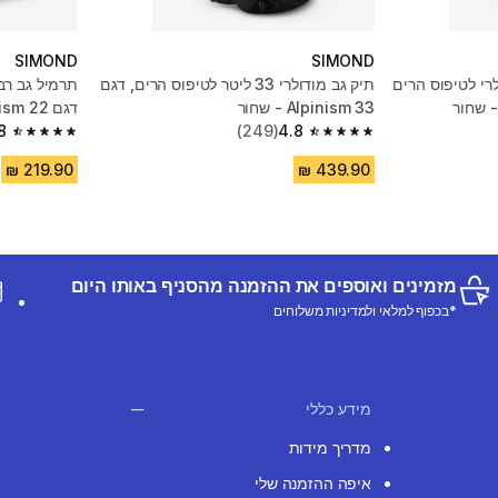
SIMOND
SIMOND
רי לטיפוס הרים
תיק גב מודולרי 33 ליטר לטיפוס הרים, דגם
תרמיל גב רב
Alpinism 33 - שחור
דגם Alpinism 22- אדום
8
(249)
4.8
4.8 out of 5 stars from 83 reviews
4.8 out of 5 stars from 249 reviews
מזמינים ואוספים את ההזמנה מהסניף באותו היום
*בכפוף למלאי ולמדיניות משלוחים
מידע כללי
מדריך מידות
איפה ההזמנה שלי