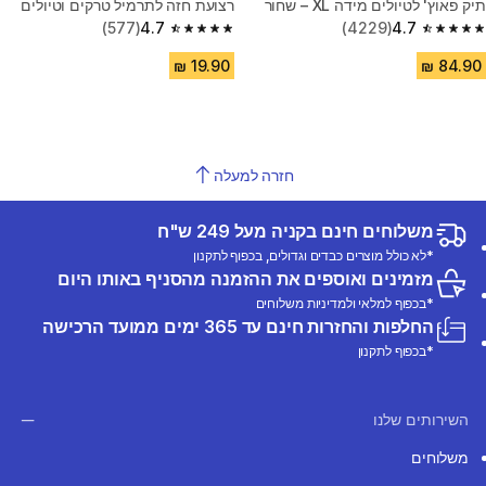
תיק פאוץ' לטיולים מידה XL – שחור
רצועת חזה לתרמיל טרקים וטיולים
(577)
4.7
(4229)
4.7
4.7 out of 5 stars from 577 reviews
4.7 out of 5 stars from 4229 reviews
חזרה למעלה
משלוחים חינם בקניה מעל 249 ש"ח
*לא כולל מוצרים כבדים וגדולים, בכפוף לתקנון
מזמינים ואוספים את ההזמנה מהסניף באותו היום
*בכפוף למלאי ולמדיניות משלוחים
החלפות והחזרות חינם עד 365 ימים ממועד הרכישה
*בכפוף לתקנון
השירותים שלנו
משלוחים