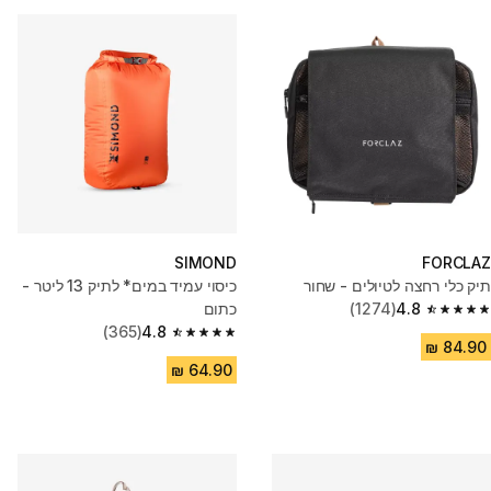
SIMOND
FORCLAZ
תיק כלי רחצה לטיולים - שחור
כיסוי עמיד במים* לתיק 13 ליטר -
4.8
(1274)
כתום
4.8 out of 5 stars from 1274 reviews
(365)
4.8
4.8 out of 5 stars from 365 reviews