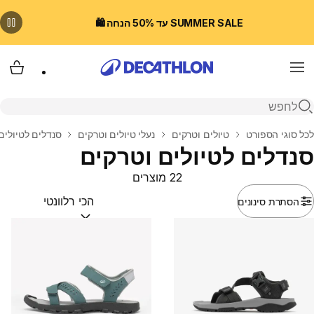
SUMMER SALE עד 50% הנחה 🛍️
Menu
עגלת
פתיחת חיפוש
בית
לכל סוגי הספורט
טיולים וטרקים
נעלי טיולים וטרקים
סנדלים לטיולים
סנדלים לטיולים וטרקים
22 מוצרים
הסתרת סינונים
מיין לפי:
(optional)