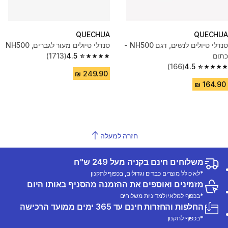
QUECHUA
QUECHUA
סנדלי טיולים לנשים, דגם NH500 -
סנדלי טיולים מעור לגברים, NH500
כתום
4.5
(1713)
4.5 out of 5 stars from 1713 reviews
(166)
4.5
4.5 out of 5 stars from 166 reviews
חזרה למעלה
משלוחים חינם בקניה מעל 249 ש"ח
*לא כולל מוצרים כבדים וגדולים, בכפוף לתקנון
מזמינים ואוספים את ההזמנה מהסניף באותו היום
*בכפוף למלאי ולמדיניות משלוחים
החלפות והחזרות חינם עד 365 ימים ממועד הרכישה
*בכפוף לתקנון