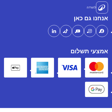
להורדה
אנחנו גם כאן
אמצעי תשלום
pple Pay
American express
Visa
Mastercard
Google Pay
Decathlon 2026 ©