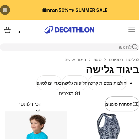
SUMMER SALE עד 50% הנחה 🛍️
Menu
עגלת
פתיחת חיפוש
בית
לכל סוגי הספורט
סאפ
ביגוד גלישה
ביגוד גלישה
חולצות מסננות קרינה
חליפות גלישה
בגדי ים לסאפ
81 מוצרים
הסתרת סינונים
מיין לפי:
(optional)