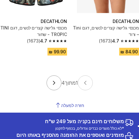
DECATHLON
DECATHLON
מכנסי גלישה קצרים לנשים, דגם Tini
מכנסי גלישה קצרים לנשים, דגם TINI
– ורוד
TROPIC - שחור
(1673)
4.7
(1673)
4.7
4.7 out of 5 stars from 1673 reviews
4.7 out of 5 stars from 1673 reviews
1
מתוך
4
חזרה למעלה
משלוחים חינם בקניה מעל 249 ש"ח
*לא כולל מוצרים כבדים וגדולים, בכפוף לתקנון
מזמינים ואוספים את ההזמנה מהסניף באותו היום