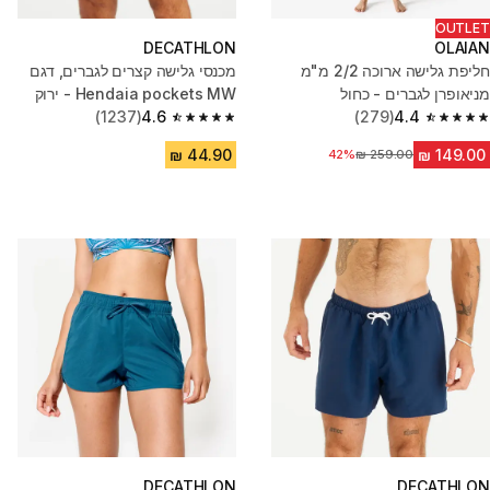
OUTLET
DECATHLON
OLAIAN
חליפת גלישה ארוכה 2/2 מ"מ
מכנסי גלישה קצרים לגברים, דגם
מניאופרן לגברים - כחול
Hendaia pockets MW - ירוק
(1237)
4.6
(279)
4.4
4.6 out of 5 stars from 1237 reviews
4.4 out of 5 stars from 279 reviews
מחיר לפני הנחה
42%
DECATHLON
DECATHLON