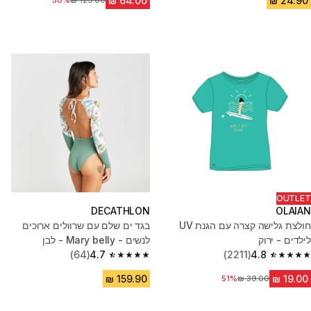
מחיר לפני הנחה
50%
OUTLET
DECATHLON
OLAIAN
חולצת גלישה קצרה עם הגנת UV
בגד ים שלם עם שרוולים ארוכים
לילדים - ירוק
לנשים - Mary belly - לבן
(64)
4.7
(2211)
4.8
4.7 out of 5 stars from 64 reviews
4.8 out of 5 stars from 2211 reviews
51%
מחיר לפני הנחה