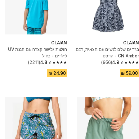
OLAIAN
OLAIAN
בגד ים שלם לנשים עם חצאית, דגם
חולצת גלישה קצרה עם הגנת UV
CN Amber - הדפס
לילדים - כחול
(2211)
4.8
(956)
4.9
4.8 out of 5 stars from 2211 reviews
4.9 out of 5 stars from 956 reviews