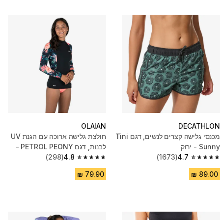
OLAIAN
DECATHLON
מכנסי גלישה קצרים לנשים, דגם Tini
חולצת גלישה ארוכה עם הגנת UV
Sunny - ירוק
לבנות, דגם PETROL PEONY -
4.7
(1673)
שחור
4.8
(298)
4.8 out of 5 stars from 298 reviews
4.7 out of 5 stars from 1673 reviews