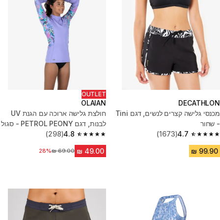
OUTLET
OLAIAN
DECATHLON
מכנסי גלישה קצרים לנשים, דגם Tini
חולצת גלישה ארוכה עם הגנת UV
- שחור
לבנות, דגם PETROL PEONY - סגול
(298)
4.8
(1673)
4.7
4.8 out of 5 stars from 298 reviews
4.7 out of 5 stars from 1673 reviews
28%
מחיר לפני הנחה